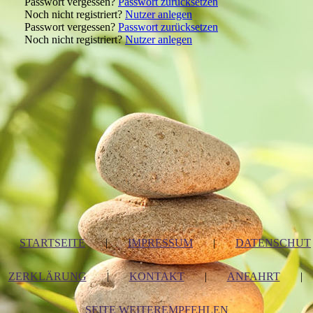
Passwort vergessen?
Passwort zurücksetzen
Noch nicht registriert?
Nutzer anlegen
Passwort vergessen?
Passwort zurücksetzen
Noch nicht registriert?
Nutzer anlegen
STARTSEITE
|
IMPRESSUM
|
DATENSCHUT
ZERKLÄRUNG
|
KONTAKT
|
ANFAHRT
|
SEITE WEITEREMPFEHLEN