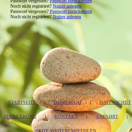
Passwort vergessen?
Passwort zurücksetzen
Noch nicht registriert?
Nutzer anlegen
Passwort vergessen?
Passwort zurücksetzen
Noch nicht registriert?
Nutzer anlegen
STARTSEITE
|
IMPRESSUM
|
DATENSCHUT
ZERKLÄRUNG
|
KONTAKT
|
ANFAHRT
|
SEITE WEITEREMPFEHLEN